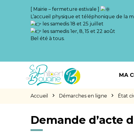
Gestion des traceurs
[ Mairie – fermeture estivale ]
L’accueil physique et téléphonique de la ma
les samedis 18 et 25 juillet
les samedis 1er, 8, 15 et 22 août
Bel été à tous.
Aller
Aller
Aller
à
au
au
MA 
la
contenu
pied
navigation
de
page
Accueil
Démarches en ligne
État civ
Demande d’acte d