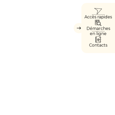
ACCÈ
Accès rapides
DIRE
Démarches
Masquer
les
en ligne
accès
directs
Contacts