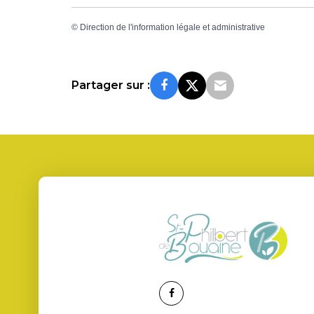
©
Direction de l'information légale et administrative
Partager sur :
Lien
vers