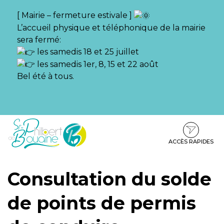
Gestion des traceurs
[ Mairie – fermeture estivale ]
L’accueil physique et téléphonique de la mairie
sera fermé:
les samedis 18 et 25 juillet
les samedis 1er, 8, 15 et 22 août
Bel été à tous.
Aller
Aller
Aller
à
au
au
la
contenu
pied
ACCÈS RAPIDES
navigation
de
page
Consultation du solde
de points de permis