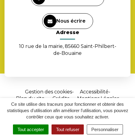
Nous écrire
Adresse
10 rue de la mairie, 85660 Saint-Philbert-
de-Bouaine
Gestion des cookies
Accessibilité
Plan du site
Crédits
Mentions Légales
Ce site utilise des traceurs pour fonctionner et obtenir des
Site
statistiques d'utilisation afin améliorer l'utilisation, vous pouvez
réalisé
contrôler ceux que vous souhaitez activer.
par
Tout accepter
Tout refuser
Personnaliser
Inovagora
MENU
RECHERCHER
ACCESSIBILITÉ