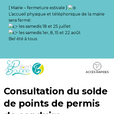
Gestion des traceurs
[ Mairie – fermeture estivale ]
L’accueil physique et téléphonique de la mairie
sera fermé:
les samedis 18 et 25 juillet
les samedis 1er, 8, 15 et 22 août
Bel été à tous.
Aller
Aller
Aller
à
au
au
la
contenu
pied
ACCÈS RAPIDES
navigation
de
page
Consultation du solde
de points de permis