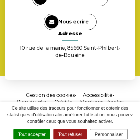
Nous écrire
Adresse
10 rue de la mairie, 85660 Saint-Philbert-
de-Bouaine
Gestion des cookies
Accessibilité
Plan du site
Crédits
Mentions Légales
Ce site utilise des traceurs pour fonctionner et obtenir des
Site
statistiques d'utilisation afin améliorer l'utilisation, vous pouvez
réalisé
contrôler ceux que vous souhaitez activer.
par
Tout accepter
Tout refuser
Personnaliser
Inovagora
MENU
RECHERCHER
ACCESSIBILITÉ