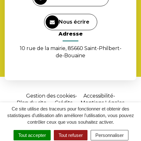
Nous écrire
Adresse
10 rue de la mairie, 85660 Saint-Philbert-
de-Bouaine
Gestion des cookies
Accessibilité
Plan du site
Crédits
Mentions Légales
Ce site utilise des traceurs pour fonctionner et obtenir des
Site
statistiques d'utilisation afin améliorer l'utilisation, vous pouvez
réalisé
contrôler ceux que vous souhaitez activer.
par
Tout accepter
Tout refuser
Personnaliser
Inovagora
MENU
RECHERCHER
ACCESSIBILITÉ