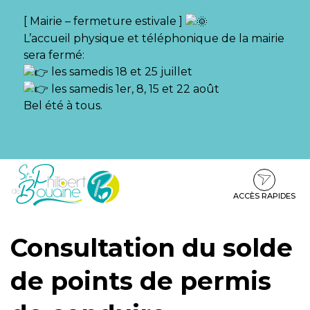
Gestion des traceurs
[ Mairie – fermeture estivale ]
L’accueil physique et téléphonique de la mairie
sera fermé:
les samedis 18 et 25 juillet
les samedis 1er, 8, 15 et 22 août
Bel été à tous.
Aller
Aller
Aller
à
au
au
la
contenu
pied
ACCÈS RAPIDES
navigation
de
page
Consultation du solde
de points de permis