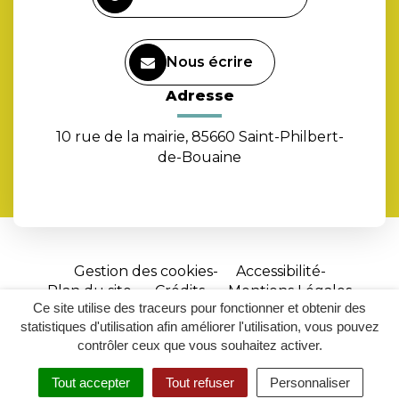
Nous écrire
Adresse
10 rue de la mairie, 85660 Saint-Philbert-
de-Bouaine
Gestion des cookies
Accessibilité
Plan du site
Crédits
Mentions Légales
Ce site utilise des traceurs pour fonctionner et obtenir des
Site
statistiques d'utilisation afin améliorer l'utilisation, vous pouvez
réalisé
contrôler ceux que vous souhaitez activer.
par
Tout accepter
Tout refuser
Personnaliser
Inovagora
MENU
RECHERCHER
ACCESSIBILITÉ