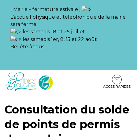
Gestion des traceurs
[ Mairie – fermeture estivale ]
L’accueil physique et téléphonique de la mairie
sera fermé:
les samedis 18 et 25 juillet
les samedis 1er, 8, 15 et 22 août
Bel été à tous.
Aller
Aller
Aller
à
au
au
la
contenu
pied
ACCÈS RAPIDES
navigation
de
page
Consultation du solde
de points de permis