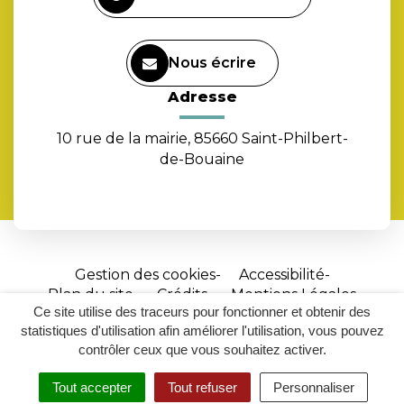
Nous écrire
Adresse
10 rue de la mairie, 85660 Saint-Philbert-
de-Bouaine
Gestion des cookies
Accessibilité
Plan du site
Crédits
Mentions Légales
Ce site utilise des traceurs pour fonctionner et obtenir des
Site
statistiques d'utilisation afin améliorer l'utilisation, vous pouvez
réalisé
contrôler ceux que vous souhaitez activer.
par
Tout accepter
Tout refuser
Personnaliser
Inovagora
MENU
RECHERCHER
ACCESSIBILITÉ