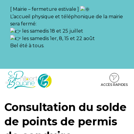
Gestion des traceurs
[ Mairie – fermeture estivale ]
L’accueil physique et téléphonique de la mairie
sera fermé:
les samedis 18 et 25 juillet
les samedis 1er, 8, 15 et 22 août
Bel été à tous.
Aller
Aller
Aller
à
au
au
la
contenu
pied
ACCÈS RAPIDES
navigation
de
page
Consultation du solde
de points de permis