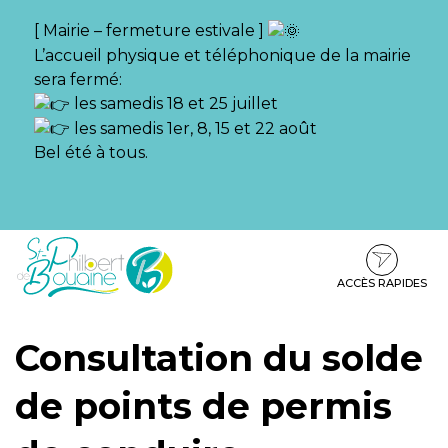
Gestion des traceurs
[ Mairie – fermeture estivale ]
L’accueil physique et téléphonique de la mairie
sera fermé:
les samedis 18 et 25 juillet
les samedis 1er, 8, 15 et 22 août
Bel été à tous.
Aller
Aller
Aller
à
au
au
la
contenu
pied
ACCÈS RAPIDES
navigation
de
page
Consultation du solde
de points de permis