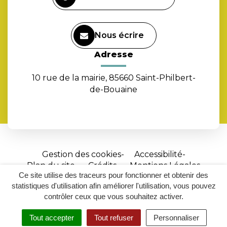
Nous écrire
Adresse
10 rue de la mairie, 85660 Saint-Philbert-
de-Bouaine
Gestion des cookies
Accessibilité
Plan du site
Crédits
Mentions Légales
Ce site utilise des traceurs pour fonctionner et obtenir des
Site
statistiques d'utilisation afin améliorer l'utilisation, vous pouvez
réalisé
contrôler ceux que vous souhaitez activer.
par
Tout accepter
Tout refuser
Personnaliser
Inovagora
MENU
RECHERCHER
ACCESSIBILITÉ