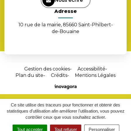
Nous écrire
Adresse
10 rue de la mairie, 85660 Saint-Philbert-
de-Bouaine
Gestion des cookies
Accessibilité
Plan du site
Crédits
Mentions Légales
Site
réalisé
par
Ce site utilise des traceurs pour fonctionner et obtenir des
Inovagora
statistiques d'utilisation afin améliorer l'utilisation, vous pouvez
(ouverture
contrôler ceux que vous souhaitez activer.
dans
un
Tout accepter
Tout refuser
Personnaliser
MENU