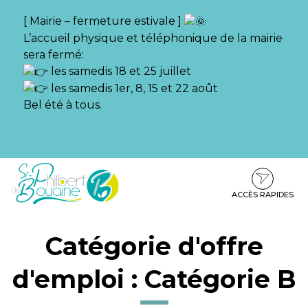
Gestion des traceurs
[ Mairie – fermeture estivale ]
L’accueil physique et téléphonique de la mairie
sera fermé:
les samedis 18 et 25 juillet
les samedis 1er, 8, 15 et 22 août
Bel été à tous.
Aller
Aller
Aller
à
au
au
la
contenu
pied
ACCÈS RAPIDES
navigation
de
page
Catégorie d'offre
d'emploi :
Catégorie B