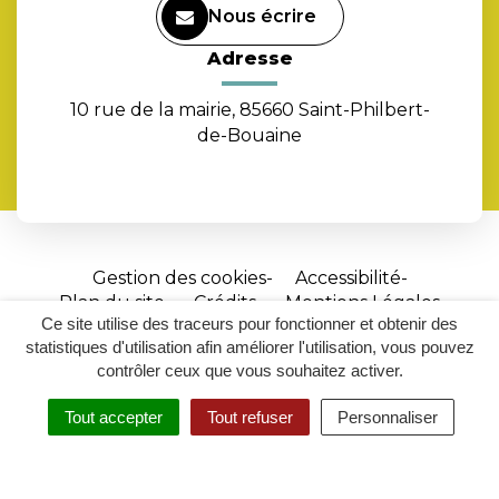
Nous écrire
Adresse
10 rue de la mairie, 85660 Saint-Philbert-
de-Bouaine
Gestion des cookies
Accessibilité
Plan du site
Crédits
Mentions Légales
Ce site utilise des traceurs pour fonctionner et obtenir des
Site
statistiques d'utilisation afin améliorer l'utilisation, vous pouvez
réalisé
contrôler ceux que vous souhaitez activer.
par
Tout accepter
Tout refuser
Personnaliser
Inovagora
MENU
RECHERCHER
ACCESSIBILITÉ
(ouverture
dans
un