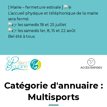
Gestion des traceurs
[ Mairie – fermeture estivale ]
L’accueil physique et téléphonique de la mairie
sera fermé:
les samedis 18 et 25 juillet
les samedis 1er, 8, 15 et 22 août
Bel été à tous.
Aller
Aller
Aller
à
au
au
la
contenu
pied
ACCÈS RAPIDES
navigation
de
page
Catégorie d'annuaire :
Multisports