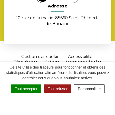
Adresse
10 rue de la mairie, 85660 Saint-Philbert-
de-Bouaine
Gestion des cookies
Accessibilité
Plan du site
Crédits
Mentions Légales
Ce site utilise des traceurs pour fonctionner et obtenir des
Site
statistiques d'utilisation afin améliorer l'utilisation, vous pouvez
réalisé
contrôler ceux que vous souhaitez activer.
par
Tout accepter
Tout refuser
Personnaliser
Inovagora
MENU
RECHERCHER
ACCESSIBILITÉ
(ouverture
dans
un
nouvel