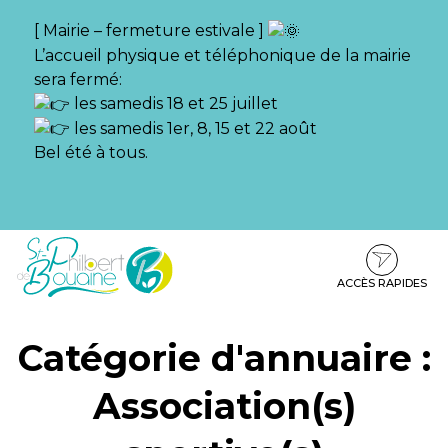
Gestion des traceurs
[ Mairie – fermeture estivale ]
L’accueil physique et téléphonique de la mairie
sera fermé:
les samedis 18 et 25 juillet
les samedis 1er, 8, 15 et 22 août
Bel été à tous.
Aller
Aller
Aller
à
au
au
la
contenu
pied
ACCÈS RAPIDES
navigation
de
page
Catégorie d'annuaire :
Association(s)