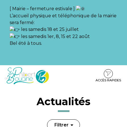
Gestion des traceurs
[ Mairie – fermeture estivale ]
L’accueil physique et téléphonique de la mairie
sera fermé:
les samedis 18 et 25 juillet
les samedis 1er, 8, 15 et 22 août
Bel été à tous.
Aller
Aller
Aller
à
au
au
la
contenu
pied
ACCÈS RAPIDES
navigation
de
page
Actualités
Filtrer