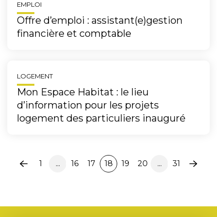
EMPLOI
Offre d’emploi : assistant(e)gestion
financière et comptable
LOGEMENT
Mon Espace Habitat : le lieu
d’information pour les projets
logement des particuliers inauguré
1
...
16
17
18
19
20
...
31
Page
Page
précédente
suiva