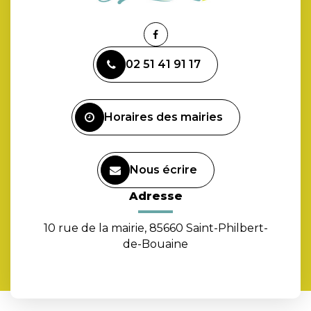
Lien
vers
02 51 41 91 17
le
compte
Facebook
Horaires des mairies
Nous écrire
Adresse
10 rue de la mairie, 85660 Saint-Philbert-
de-Bouaine