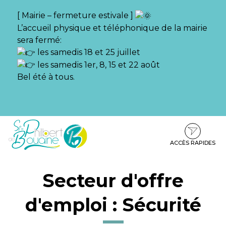
Gestion des traceurs
[ Mairie – fermeture estivale ]
L’accueil physique et téléphonique de la mairie
sera fermé:
les samedis 18 et 25 juillet
les samedis 1er, 8, 15 et 22 août
Bel été à tous.
Aller
Aller
Aller
à
au
au
la
contenu
pied
ACCÈS RAPIDES
navigation
de
page
Secteur d'offre
d'emploi :
Sécurité