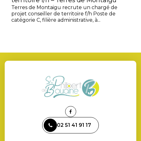
territoire f/h – Terres de Montaigu
Terres de Montaigu recrute un chargé de
projet conseiller de territoire f/h Poste de
catégorie C, filière administrative, à...
Lien
vers
02 51 41 91 17
le
compte
Facebook