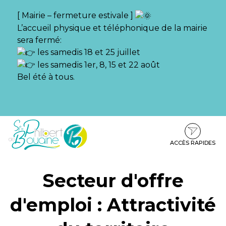
Gestion des traceurs
[ Mairie – fermeture estivale ]
L’accueil physique et téléphonique de la mairie
sera fermé:
les samedis 18 et 25 juillet
les samedis 1er, 8, 15 et 22 août
Bel été à tous.
Aller
Aller
Aller
à
au
au
la
contenu
pied
ACCÈS RAPIDES
navigation
de
page
Secteur d'offre
d'emploi :
Attractivité