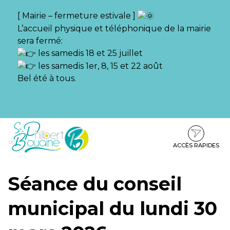
Gestion des traceurs
[ Mairie – fermeture estivale ]
L’accueil physique et téléphonique de la mairie
sera fermé:
les samedis 18 et 25 juillet
les samedis 1er, 8, 15 et 22 août
Bel été à tous.
Aller
Aller
Aller
à
au
au
la
contenu
pied
ACCÈS RAPIDES
navigation
de
page
Séance du conseil
municipal du lundi 30