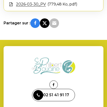
2026-03-30_PV
779,48 Ko, pdf
Partager sur :
Lien
vers
02 51 41 91 17
le
compte
Facebook