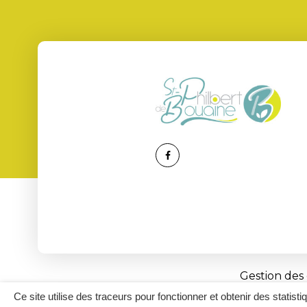
Lien
vers
le
compte
Facebook
Gestion des
Ce site utilise des traceurs pour fonctionner et obtenir des statisti