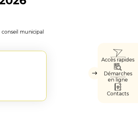
 2026
u conseil municipal
ACCÈ
Accès rapides
DIRE
Démarches
Masquer
les
en ligne
accès
directs
Contacts