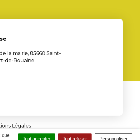
se
de la mairie, 85660 Saint-
rt-de-Bouaine
ions Légales
x que
Tout accepter
Tout refuser
Personnaliser