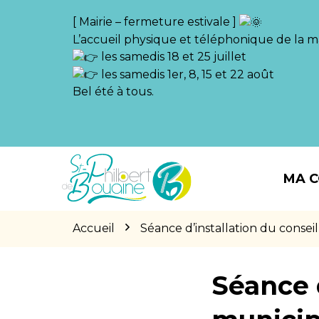
Gestion des traceurs
[ Mairie – fermeture estivale ]
L’accueil physique et téléphonique de la ma
les samedis 18 et 25 juillet
les samedis 1er, 8, 15 et 22 août
Bel été à tous.
Aller
Aller
Aller
à
au
au
MA 
la
contenu
pied
navigation
de
page
Accueil
Séance d’installation du conse
Séance d