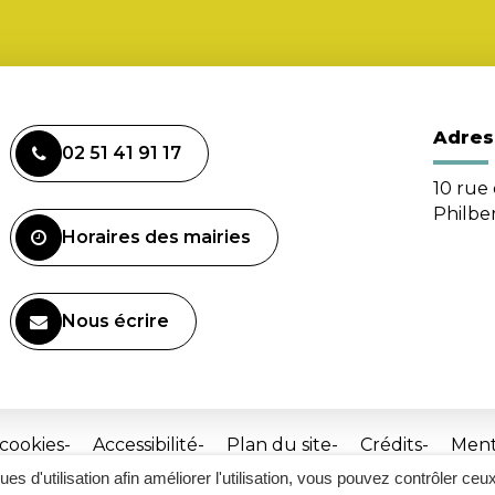
Adres
02 51 41 91 17
10 rue 
Philbe
Horaires des mairies
Nous écrire
 cookies
Accessibilité
Plan du site
Crédits
Ment
ques d'utilisation afin améliorer l'utilisation, vous pouvez contrôler ceu
Site