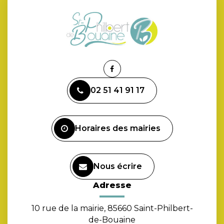
Lien
vers
02 51 41 91 17
le
compte
Facebook
Horaires des mairies
Nous écrire
Adresse
10 rue de la mairie, 85660 Saint-Philbert-
de-Bouaine