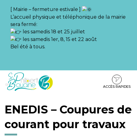
Gestion des traceurs
[ Mairie – fermeture estivale ]
L’accueil physique et téléphonique de la mairie
sera fermé:
les samedis 18 et 25 juillet
les samedis 1er, 8, 15 et 22 août
Bel été à tous.
Aller
Aller
Aller
à
au
au
la
contenu
pied
ACCÈS RAPIDES
navigation
de
page
ENEDIS – Coupures de
courant pour travaux