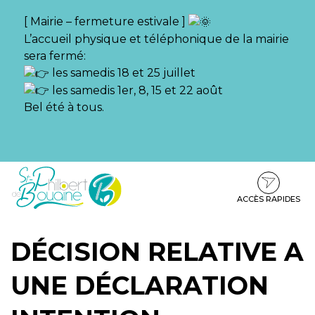
Gestion des traceurs
[ Mairie – fermeture estivale ]
L’accueil physique et téléphonique de la mairie
sera fermé:
les samedis 18 et 25 juillet
les samedis 1er, 8, 15 et 22 août
Bel été à tous.
Aller
Aller
Aller
à
au
au
la
contenu
pied
ACCÈS RAPIDES
navigation
de
page
DÉCISION RELATIVE A
UNE DÉCLARATION