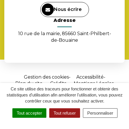
Nous écrire
Adresse
10 rue de la mairie, 85660 Saint-Philbert-
de-Bouaine
Gestion des cookies
Accessibilité
Plan du site
Crédits
Mentions Légales
Ce site utilise des traceurs pour fonctionner et obtenir des
Site
statistiques d'utilisation afin améliorer l'utilisation, vous pouvez
réalisé
contrôler ceux que vous souhaitez activer.
par
Tout accepter
Tout refuser
Personnaliser
Inovagora
MENU
RECHERCHER
ACCESSIBILITÉ
(ouverture
dans