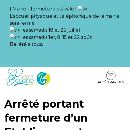
Gestion des traceurs
[ Mairie – fermeture estivale ]
L’accueil physique et téléphonique de la mairie
sera fermé:
les samedis 18 et 25 juillet
les samedis 1er, 8, 15 et 22 août
Bel été à tous.
Aller
Aller
Aller
à
au
au
la
contenu
pied
ACCÈS RAPIDES
navigation
de
page
Arrêté portant
fermeture d’un