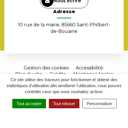
Nous écrire
Adresse
10 rue de la mairie, 85660 Saint-Philbert-
de-Bouaine
Gestion des cookies
Accessibilité
Plan du site
Crédits
Mentions Légales
Ce site utilise des traceurs pour fonctionner et obtenir des
Site
statistiques d'utilisation afin améliorer l'utilisation, vous pouvez
réalisé
contrôler ceux que vous souhaitez activer.
par
Tout accepter
Tout refuser
Personnaliser
Inovagora
MENU
RECHERCHER
ACCESSIBILITÉ
(ouverture
dans
un