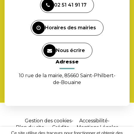
vers
02 51 41 91 17
le
compte
Facebook
Horaires des mairies
Nous écrire
Adresse
10 rue de la mairie, 85660 Saint-Philbert-
de-Bouaine
Gestion des cookies
Accessibilité
Plan du site
Crédits
Mentions Légales
Ce site utilise des traceurs pour fonctionner et obtenir des