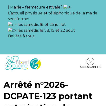
Gestion des traceurs
[ Mairie – fermeture estivale ]
L’accueil physique et téléphonique de la mairie
sera fermé:
les samedis 18 et 25 juillet
les samedis 1er, 8, 15 et 22 août
Bel été à tous.
Aller
Aller
Aller
à
au
au
la
contenu
pied
ACCÈS RAPIDES
navigation
de
page
Arrêté n°2026-
DCPATE-123 portant