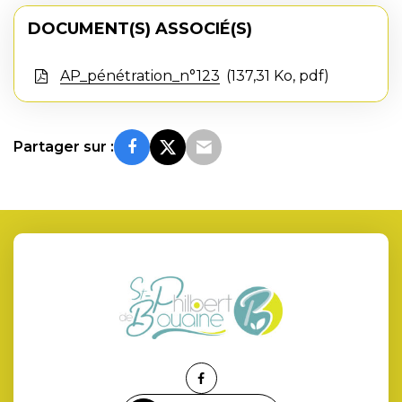
DOCUMENT(S) ASSOCIÉ(S)
AP_pénétration_n°123
137,31 Ko, pdf
Partager sur :
Lien