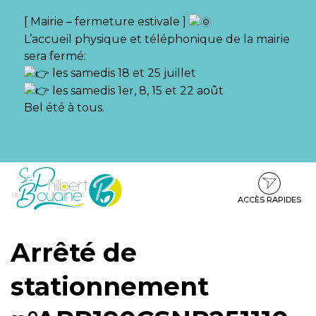
Gestion des traceurs
[ Mairie – fermeture estivale ]
L’accueil physique et téléphonique de la mairie
sera fermé:
les samedis 18 et 25 juillet
les samedis 1er, 8, 15 et 22 août
Bel été à tous.
Aller
Aller
Aller
à
au
au
la
contenu
pied
ACCÈS RAPIDES
navigation
de
page
Arrêté de
stationnement