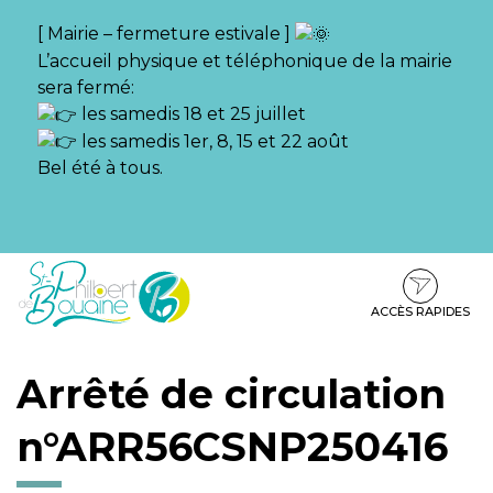
Gestion des traceurs
[ Mairie – fermeture estivale ]
L’accueil physique et téléphonique de la mairie
sera fermé:
les samedis 18 et 25 juillet
les samedis 1er, 8, 15 et 22 août
Bel été à tous.
Aller
Aller
Aller
à
au
au
la
contenu
pied
ACCÈS RAPIDES
navigation
de
page
Arrêté de circulation
n°ARR56CSNP250416