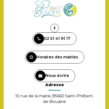
Lien
vers
02 51 41 91 17
le
compte
Facebook
Horaires des mairies
Nous écrire
Adresse
10 rue de la mairie, 85660 Saint-Philbert-
de-Bouaine