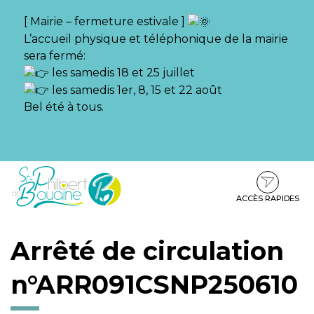
Gestion des traceurs
[ Mairie – fermeture estivale ]
L’accueil physique et téléphonique de la mairie
sera fermé:
les samedis 18 et 25 juillet
les samedis 1er, 8, 15 et 22 août
Bel été à tous.
Aller
Aller
Aller
à
au
au
la
contenu
pied
ACCÈS RAPIDES
navigation
de
page
Arrêté de circulation
n°ARR091CSNP250610