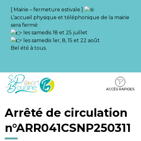
Gestion des traceurs
[ Mairie – fermeture estivale ]
L’accueil physique et téléphonique de la mairie
sera fermé:
les samedis 18 et 25 juillet
les samedis 1er, 8, 15 et 22 août
Bel été à tous.
Aller
Aller
Aller
à
au
au
la
contenu
pied
ACCÈS RAPIDES
navigation
de
page
Arrêté de circulation
n°ARR041CSNP250311