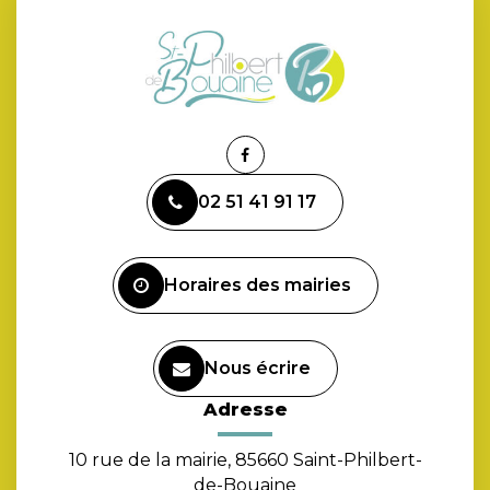
Lien
vers
02 51 41 91 17
le
compte
Facebook
Horaires des mairies
Nous écrire
Adresse
10 rue de la mairie, 85660 Saint-Philbert-
de-Bouaine