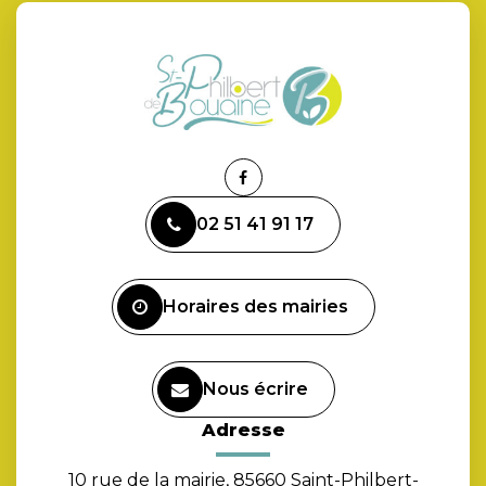
Lien
vers
02 51 41 91 17
le
compte
Facebook
Horaires des mairies
Nous écrire
Adresse
10 rue de la mairie, 85660 Saint-Philbert-