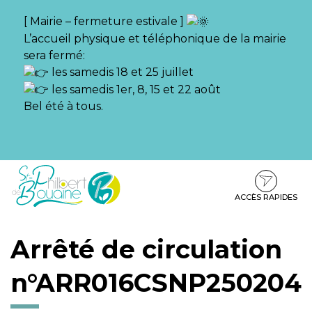
Gestion des traceurs
[ Mairie – fermeture estivale ]
L’accueil physique et téléphonique de la mairie
sera fermé:
les samedis 18 et 25 juillet
les samedis 1er, 8, 15 et 22 août
Bel été à tous.
Aller
Aller
Aller
à
au
au
la
contenu
pied
ACCÈS RAPIDES
navigation
de
page
Arrêté de circulation
n°ARR016CSNP250204