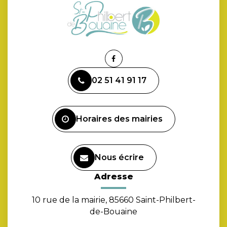
Lien
vers
02 51 41 91 17
le
compte
Facebook
Horaires des mairies
Nous écrire
Adresse
10 rue de la mairie, 85660 Saint-Philbert-
de-Bouaine