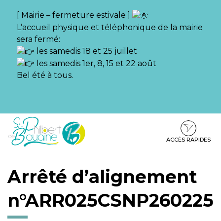
Gestion des traceurs
[ Mairie – fermeture estivale ]
L’accueil physique et téléphonique de la mairie
sera fermé:
les samedis 18 et 25 juillet
les samedis 1er, 8, 15 et 22 août
Bel été à tous.
Aller
Aller
Aller
à
au
au
la
contenu
pied
ACCÈS RAPIDES
navigation
de
page
Arrêté d’alignement
n°ARR025CSNP260225