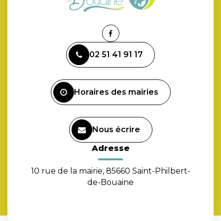
Lien
vers
02 51 41 91 17
le
compte
Facebook
Horaires des mairies
Nous écrire
Adresse
10 rue de la mairie, 85660 Saint-Philbert-
de-Bouaine