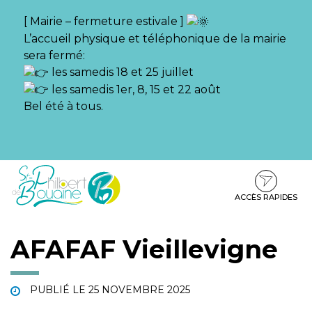
Gestion des traceurs
[ Mairie – fermeture estivale ]
L’accueil physique et téléphonique de la mairie
sera fermé:
les samedis 18 et 25 juillet
les samedis 1er, 8, 15 et 22 août
Bel été à tous.
Aller
Aller
Aller
à
au
au
la
contenu
pied
ACCÈS RAPIDES
navigation
de
page
AFAFAF Vieillevigne
PUBLIÉ LE
25 NOVEMBRE 2025