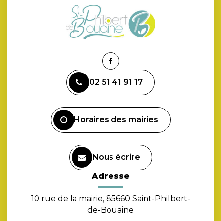
Lien
vers
02 51 41 91 17
le
compte
Facebook
Horaires des mairies
Nous écrire
Adresse
10 rue de la mairie, 85660 Saint-Philbert-
de-Bouaine