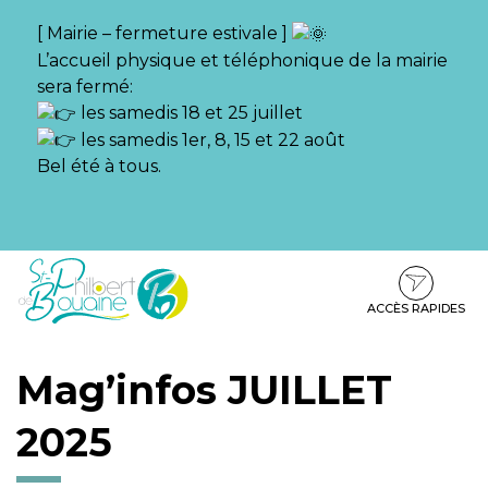
Gestion des traceurs
[ Mairie – fermeture estivale ]
L’accueil physique et téléphonique de la mairie
sera fermé:
les samedis 18 et 25 juillet
les samedis 1er, 8, 15 et 22 août
Bel été à tous.
Aller
Aller
Aller
à
au
au
la
contenu
pied
ACCÈS RAPIDES
navigation
de
page
Mag’infos JUILLET
2025