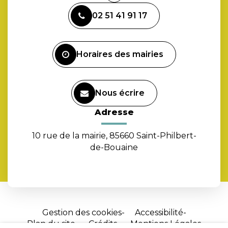
vers
02 51 41 91 17
le
compte
Facebook
Horaires des mairies
Nous écrire
Adresse
10 rue de la mairie, 85660 Saint-Philbert-
de-Bouaine
Gestion des cookies
Accessibilité
Plan du site
Crédits
Mentions Légales