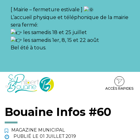
Gestion des traceurs
[ Mairie – fermeture estivale ]
L’accueil physique et téléphonique de la mairie
sera fermé:
les samedis 18 et 25 juillet
les samedis 1er, 8, 15 et 22 août
Bel été à tous.
Aller
Aller
Aller
à
au
au
la
contenu
pied
ACCÈS RAPIDES
navigation
de
page
Bouaine Infos #60
MAGAZINE MUNICIPAL
PUBLIÉ LE
01 JUILLET 2019