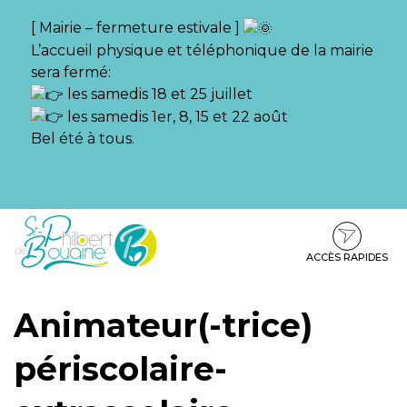
Gestion des traceurs
[ Mairie – fermeture estivale ]
L’accueil physique et téléphonique de la mairie
sera fermé:
les samedis 18 et 25 juillet
les samedis 1er, 8, 15 et 22 août
Bel été à tous.
Aller
Aller
Aller
à
au
au
la
contenu
pied
ACCÈS RAPIDES
navigation
de
page
Animateur(-trice)
périscolaire-