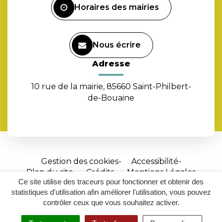
Horaires des mairies
Nous écrire
Adresse
10 rue de la mairie, 85660 Saint-Philbert-
de-Bouaine
Gestion des cookies
Accessibilité
Plan du site
Crédits
Mentions Légales
Ce site utilise des traceurs pour fonctionner et obtenir des
Site
statistiques d'utilisation afin améliorer l'utilisation, vous pouvez
réalisé
contrôler ceux que vous souhaitez activer.
par