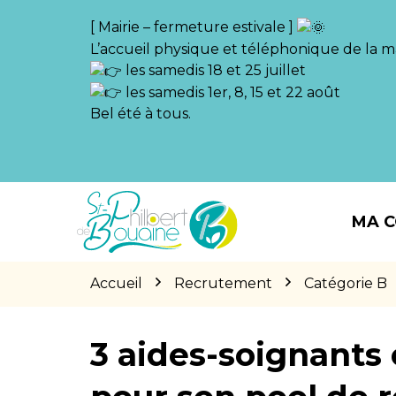
Gestion des traceurs
[ Mairie – fermeture estivale ]
L’accueil physique et téléphonique de la ma
les samedis 18 et 25 juillet
les samedis 1er, 8, 15 et 22 août
Bel été à tous.
Aller
Aller
Aller
à
au
au
MA 
la
contenu
pied
navigation
de
page
Accueil
Recrutement
Catégorie B
3 aides-soignants 