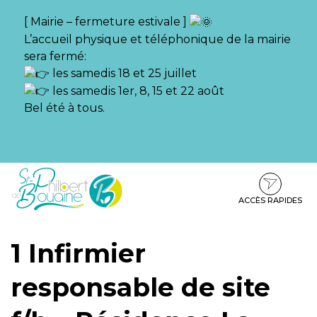
Gestion des traceurs
[ Mairie – fermeture estivale ]
L’accueil physique et téléphonique de la mairie
sera fermé:
les samedis 18 et 25 juillet
les samedis 1er, 8, 15 et 22 août
Bel été à tous.
Aller
Aller
Aller
à
au
au
la
contenu
pied
ACCÈS RAPIDES
navigation
de
page
1 Infirmier
responsable de site