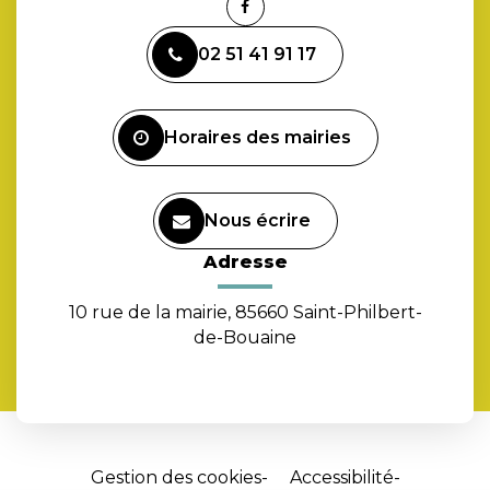
Lien
vers
02 51 41 91 17
le
compte
Facebook
Horaires des mairies
Nous écrire
Adresse
10 rue de la mairie, 85660 Saint-Philbert-
de-Bouaine
Gestion des cookies
Accessibilité