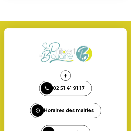
Lien
vers
02 51 41 91 17
le
compte
Facebook
Horaires des mairies