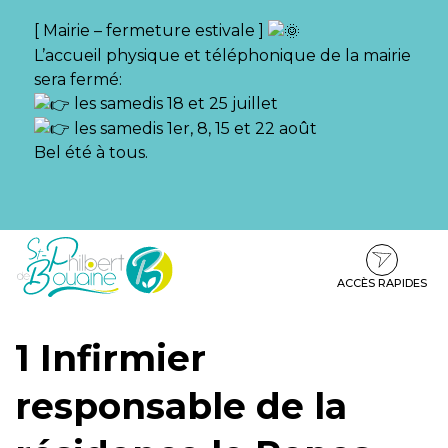
Gestion des traceurs
[ Mairie – fermeture estivale ]
L’accueil physique et téléphonique de la mairie
sera fermé:
les samedis 18 et 25 juillet
les samedis 1er, 8, 15 et 22 août
Bel été à tous.
Aller
Aller
Aller
à
au
au
la
contenu
pied
ACCÈS RAPIDES
navigation
de
page
1 Infirmier
responsable de la