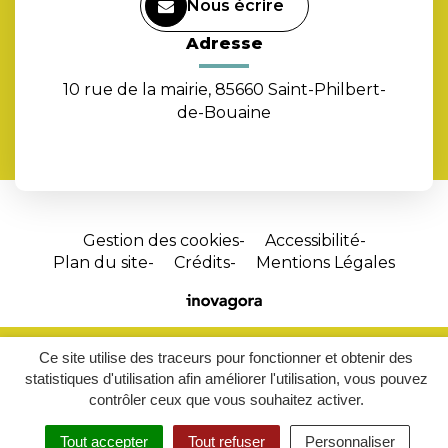
Nous écrire
Adresse
10 rue de la mairie, 85660 Saint-Philbert-
de-Bouaine
Gestion des cookies
Accessibilité
Plan du site
Crédits
Mentions Légales
Site
réalisé
par
Ce site utilise des traceurs pour fonctionner et obtenir des
Inovagora
statistiques d'utilisation afin améliorer l'utilisation, vous pouvez
(ouverture
contrôler ceux que vous souhaitez activer.
dans
un
Tout accepter
Tout refuser
Personnaliser
MENU