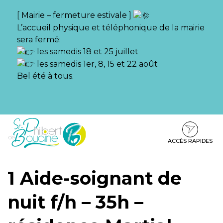
Gestion des traceurs
[ Mairie – fermeture estivale ]
L’accueil physique et téléphonique de la mairie
sera fermé:
les samedis 18 et 25 juillet
les samedis 1er, 8, 15 et 22 août
Bel été à tous.
Aller
Aller
Aller
à
au
au
la
contenu
pied
ACCÈS RAPIDES
navigation
de
page
1 Aide-soignant de
nuit f/h – 35h –