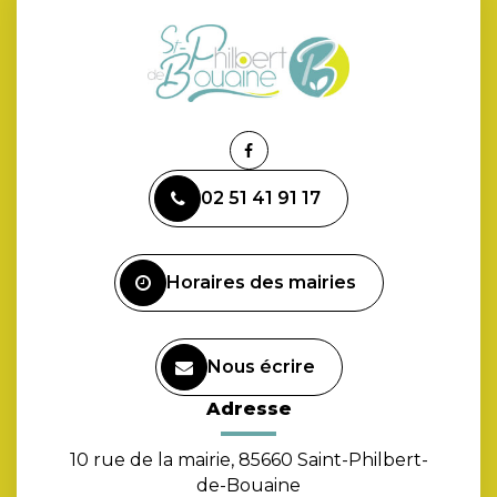
Lien
vers
02 51 41 91 17
le
compte
Facebook
Horaires des mairies
Nous écrire
Adresse
10 rue de la mairie, 85660 Saint-Philbert-
de-Bouaine