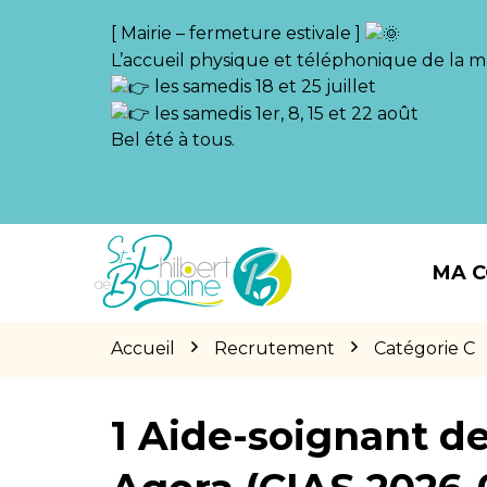
Gestion des traceurs
[ Mairie – fermeture estivale ]
L’accueil physique et téléphonique de la ma
les samedis 18 et 25 juillet
les samedis 1er, 8, 15 et 22 août
Bel été à tous.
Aller
Aller
Aller
à
au
au
MA 
la
contenu
pied
navigation
de
page
Accueil
Recrutement
Catégorie C
1 Aide-soignant de