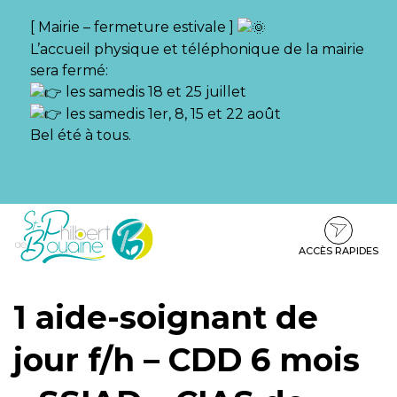
Gestion des traceurs
[ Mairie – fermeture estivale ]
L’accueil physique et téléphonique de la mairie
sera fermé:
les samedis 18 et 25 juillet
les samedis 1er, 8, 15 et 22 août
Bel été à tous.
Aller
Aller
Aller
à
au
au
la
contenu
pied
ACCÈS RAPIDES
navigation
de
page
1 aide-soignant de
jour f/h – CDD 6 mois