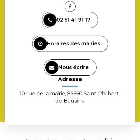
Lien
vers
02 51 41 91 17
le
compte
Facebook
Horaires des mairies
Nous écrire
Adresse
10 rue de la mairie, 85660 Saint-Philbert-
de-Bouaine