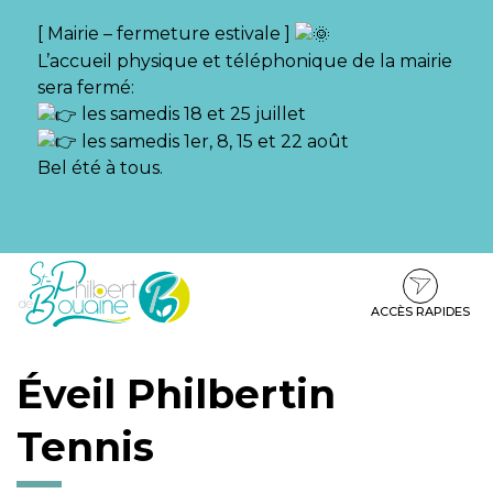
Gestion des traceurs
[ Mairie – fermeture estivale ]
L’accueil physique et téléphonique de la mairie
sera fermé:
les samedis 18 et 25 juillet
les samedis 1er, 8, 15 et 22 août
Bel été à tous.
Aller
Aller
Aller
à
au
au
la
contenu
pied
ACCÈS RAPIDES
navigation
de
page
Éveil Philbertin
Tennis