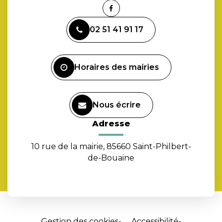
Lien
vers
02 51 41 91 17
le
compte
Facebook
Horaires des mairies
Nous écrire
Adresse
10 rue de la mairie, 85660 Saint-Philbert-
de-Bouaine
Gestion des cookies
Accessibilité