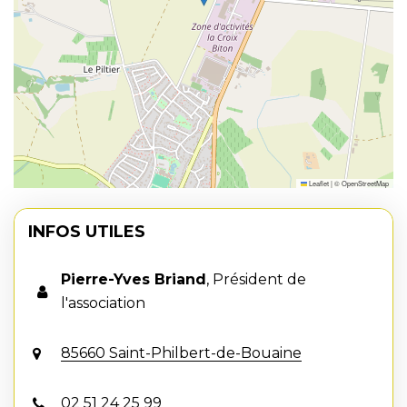
Leaflet
|
©
OpenStreetMap
INFOS UTILES
Pierre-Yves Briand
,
Président de
l'association
85660 Saint-Philbert-de-Bouaine
02 51 24 25 99