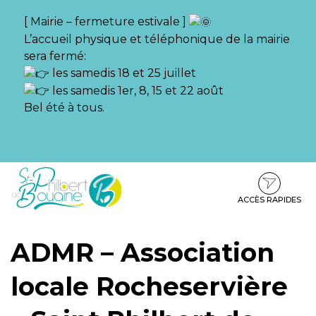
Gestion des traceurs
[ Mairie – fermeture estivale ]
L’accueil physique et téléphonique de la mairie
sera fermé:
les samedis 18 et 25 juillet
les samedis 1er, 8, 15 et 22 août
Bel été à tous.
Aller
Aller
Aller
à
au
au
la
contenu
pied
ACCÈS RAPIDES
navigation
de
page
ADMR – Association
locale Rocheservière