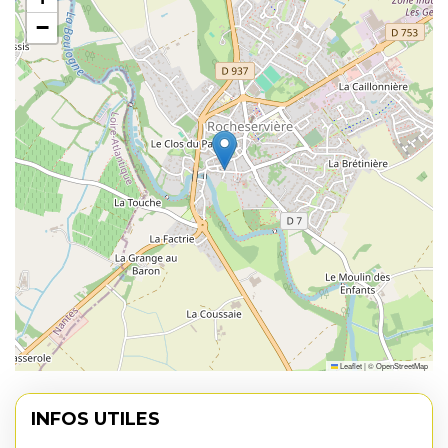
−
Leaflet
|
©
OpenStreetMap
INFOS UTILES