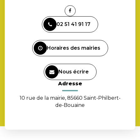
Lien
vers
02 51 41 91 17
le
compte
Facebook
Horaires des mairies
Nous écrire
Adresse
10 rue de la mairie, 85660 Saint-Philbert-
de-Bouaine