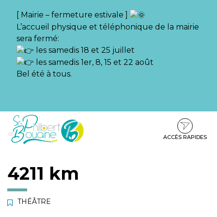
Gestion des traceurs
[ Mairie – fermeture estivale ]
L’accueil physique et téléphonique de la mairie
sera fermé:
les samedis 18 et 25 juillet
les samedis 1er, 8, 15 et 22 août
Bel été à tous.
Aller
Aller
Aller
à
au
au
la
contenu
pied
ACCÈS RAPIDES
navigation
de
page
4211 km
THÉÂTRE