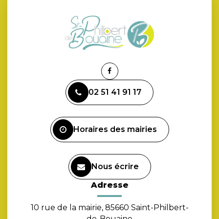
Lien
vers
02 51 41 91 17
le
compte
Facebook
Horaires des mairies
Nous écrire
Adresse
10 rue de la mairie, 85660 Saint-Philbert-
de-Bouaine