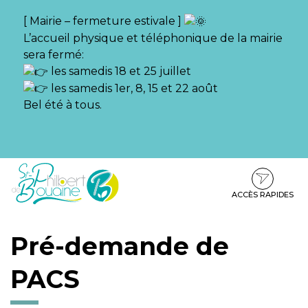
Gestion des traceurs
[ Mairie – fermeture estivale ]
L’accueil physique et téléphonique de la mairie
sera fermé:
les samedis 18 et 25 juillet
les samedis 1er, 8, 15 et 22 août
Bel été à tous.
Aller
Aller
Aller
à
au
au
la
contenu
pied
ACCÈS RAPIDES
navigation
de
page
Pré-demande de
PACS