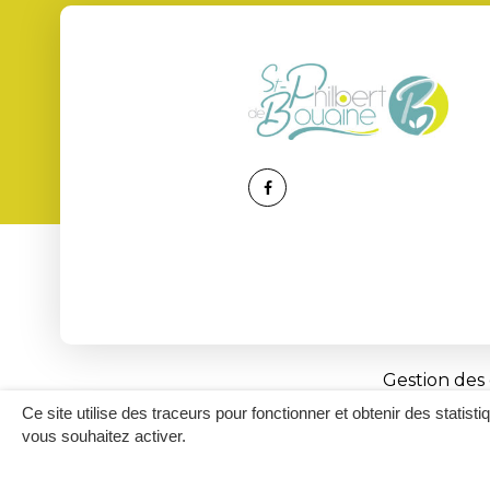
Lien
vers
le
compte
Facebook
Gestion des
Ce site utilise des traceurs pour fonctionner et obtenir des statisti
vous souhaitez activer.