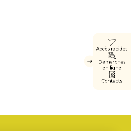
ACCÈ
Accès rapides
DIRE
Démarches
Masquer
les
en ligne
accès
directs
Contacts