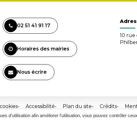
Adres
02 51 41 91 17
10 rue 
Philbe
Horaires des mairies
Nous écrire
 cookies
Accessibilité
Plan du site
Crédits
Ment
ques d'utilisation afin améliorer l'utilisation, vous pouvez contrôler ceu
Site
réalisé
par