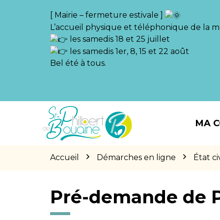
Gestion des traceurs
[ Mairie – fermeture estivale ]
L’accueil physique et téléphonique de la ma
les samedis 18 et 25 juillet
les samedis 1er, 8, 15 et 22 août
Bel été à tous.
Aller
Aller
Aller
à
au
au
MA 
la
contenu
pied
navigation
de
page
Accueil
Démarches en ligne
État civ
Pré-demande de 