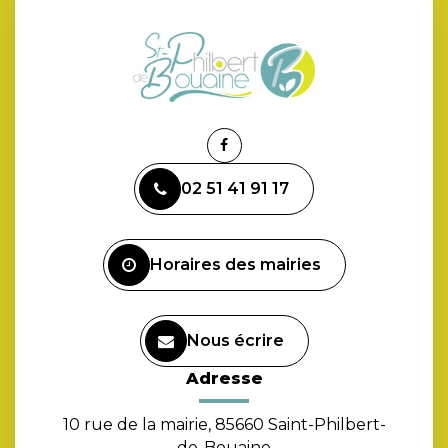
Lien
vers
02 51 41 91 17
le
compte
Facebook
Horaires des mairies
Nous écrire
Adresse
10 rue de la mairie, 85660 Saint-Philbert-
de-Bouaine