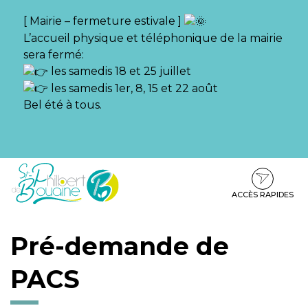
Gestion des traceurs
[ Mairie – fermeture estivale ]
L’accueil physique et téléphonique de la mairie
sera fermé:
les samedis 18 et 25 juillet
les samedis 1er, 8, 15 et 22 août
Bel été à tous.
Aller
Aller
Aller
à
au
au
la
contenu
pied
ACCÈS RAPIDES
navigation
de
page
Pré-demande de
PACS