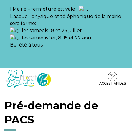
Gestion des traceurs
[ Mairie – fermeture estivale ]
L’accueil physique et téléphonique de la mairie
sera fermé:
les samedis 18 et 25 juillet
les samedis 1er, 8, 15 et 22 août
Bel été à tous.
Aller
Aller
Aller
à
au
au
la
contenu
pied
ACCÈS RAPIDES
navigation
de
page
Pré-demande de
PACS