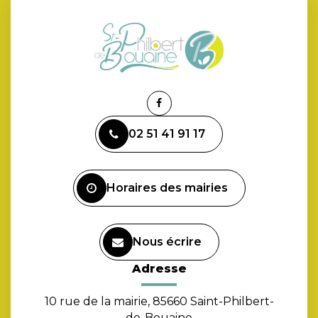
Lien
vers
02 51 41 91 17
le
compte
Facebook
Horaires des mairies
Nous écrire
Adresse
10 rue de la mairie, 85660 Saint-Philbert-
de-Bouaine