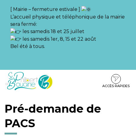
Gestion des traceurs
[ Mairie – fermeture estivale ]
L’accueil physique et téléphonique de la mairie
sera fermé:
les samedis 18 et 25 juillet
les samedis 1er, 8, 15 et 22 août
Bel été à tous.
Aller
Aller
Aller
à
au
au
la
contenu
pied
ACCÈS RAPIDES
navigation
de
page
Pré-demande de
PACS