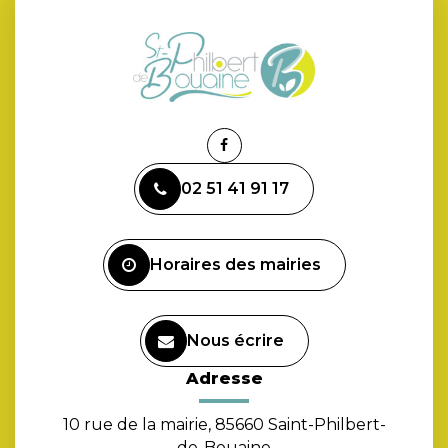
Lien
vers
02 51 41 91 17
le
compte
Facebook
Horaires des mairies
Nous écrire
Adresse
10 rue de la mairie, 85660 Saint-Philbert-
de-Bouaine