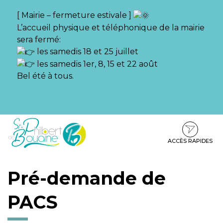
Gestion des traceurs
[ Mairie – fermeture estivale ]
L’accueil physique et téléphonique de la mairie
sera fermé:
les samedis 18 et 25 juillet
les samedis 1er, 8, 15 et 22 août
Bel été à tous.
Aller
Aller
Aller
à
au
au
la
contenu
pied
ACCÈS RAPIDES
navigation
de
page
Pré-demande de
PACS