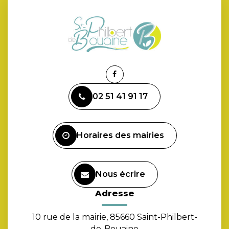
Lien
vers
02 51 41 91 17
le
compte
Facebook
Horaires des mairies
Nous écrire
Adresse
10 rue de la mairie, 85660 Saint-Philbert-
de-Bouaine