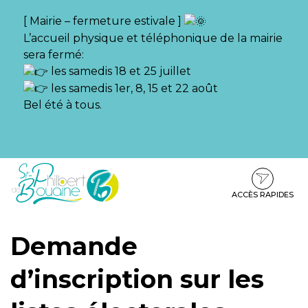
Gestion des traceurs
[ Mairie – fermeture estivale ]
L’accueil physique et téléphonique de la mairie
sera fermé:
les samedis 18 et 25 juillet
les samedis 1er, 8, 15 et 22 août
Bel été à tous.
Aller
Aller
Aller
à
au
au
la
contenu
pied
ACCÈS RAPIDES
navigation
de
page
Demande
d’inscription sur les