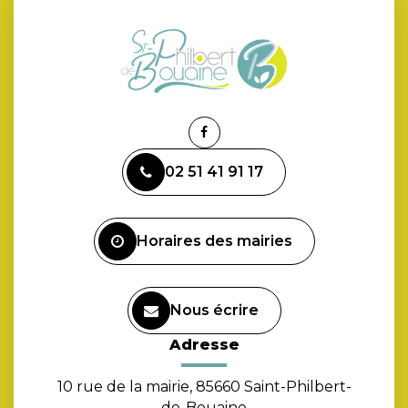
Lien
vers
02 51 41 91 17
le
compte
Facebook
Horaires des mairies
Nous écrire
Adresse
10 rue de la mairie, 85660 Saint-Philbert-
de-Bouaine