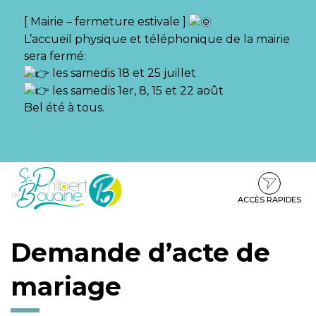
Gestion des traceurs
[ Mairie – fermeture estivale ]
L’accueil physique et téléphonique de la mairie
sera fermé:
les samedis 18 et 25 juillet
les samedis 1er, 8, 15 et 22 août
Bel été à tous.
Aller
Aller
Aller
à
au
au
la
contenu
pied
ACCÈS RAPIDES
navigation
de
page
Demande d’acte de
mariage