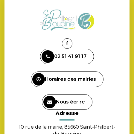
Lien
vers
02 51 41 91 17
le
compte
Facebook
Horaires des mairies
Nous écrire
Adresse
10 rue de la mairie, 85660 Saint-Philbert-
de-Bouaine