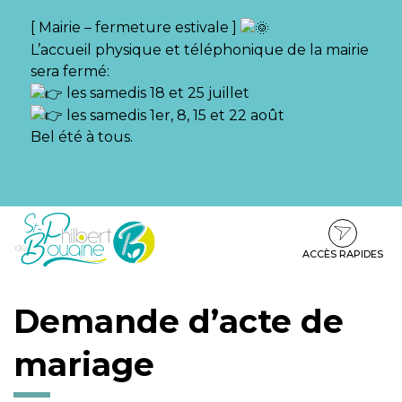
Gestion des traceurs
[ Mairie – fermeture estivale ]
L’accueil physique et téléphonique de la mairie
sera fermé:
les samedis 18 et 25 juillet
les samedis 1er, 8, 15 et 22 août
Bel été à tous.
Aller
Aller
Aller
à
au
au
la
contenu
pied
ACCÈS RAPIDES
navigation
de
page
Demande d’acte de
mariage