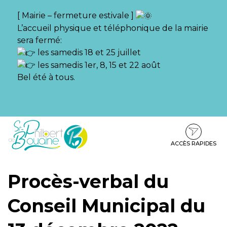
Gestion des traceurs
[ Mairie – fermeture estivale ]
L’accueil physique et téléphonique de la mairie
sera fermé:
les samedis 18 et 25 juillet
les samedis 1er, 8, 15 et 22 août
Bel été à tous.
Aller
Aller
Aller
à
au
au
la
contenu
pied
ACCÈS RAPIDES
navigation
de
page
Procès-verbal du
Conseil Municipal du