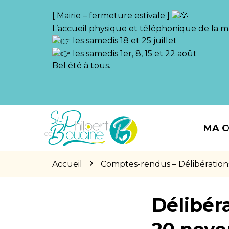
Gestion des traceurs
[ Mairie – fermeture estivale ]
L’accueil physique et téléphonique de la ma
les samedis 18 et 25 juillet
les samedis 1er, 8, 15 et 22 août
Bel été à tous.
Aller
Aller
Aller
à
au
au
MA 
la
contenu
pied
navigation
de
page
Accueil
Comptes-rendus – Délibération
Délibér