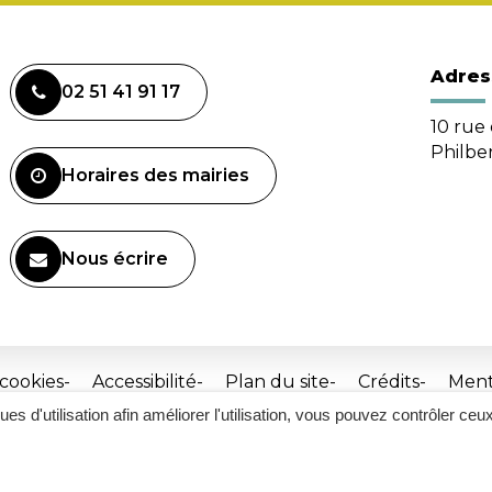
Adres
02 51 41 91 17
10 rue 
Philbe
Horaires des mairies
Nous écrire
 cookies
Accessibilité
Plan du site
Crédits
Ment
ques d'utilisation afin améliorer l'utilisation, vous pouvez contrôler ceu
Site
réalisé
par