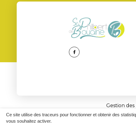
Lien
vers
le
compte
Facebook
Gestion des
Ce site utilise des traceurs pour fonctionner et obtenir des statisti
vous souhaitez activer.