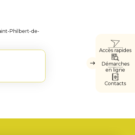
aint-Philbert-de-
ACCÈ
Accès rapides
DIRE
Démarches
Masquer
les
en ligne
accès
directs
Contacts