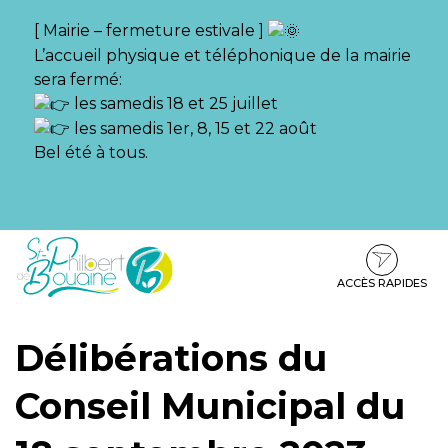
Gestion des traceurs
[ Mairie – fermeture estivale ]
L’accueil physique et téléphonique de la mairie
sera fermé:
les samedis 18 et 25 juillet
les samedis 1er, 8, 15 et 22 août
Bel été à tous.
Aller
Aller
Aller
à
au
au
la
contenu
pied
ACCÈS RAPIDES
navigation
de
page
Délibérations du
Conseil Municipal du